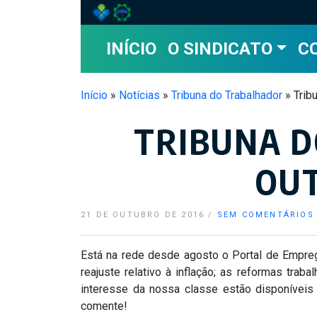
Skip to main content
INÍCIO
O SINDICATO
C
Início
»
Notícias
»
Tribuna do Trabalhador
»
Trib
TRIBUNA D
OUT
21 DE OUTUBRO DE 2016
/
SEM COMENTÁRIOS
Está na rede desde agosto o Portal de Empre
reajuste relativo à inflação; as reformas trab
interesse da nossa classe estão disponíveis 
comente!